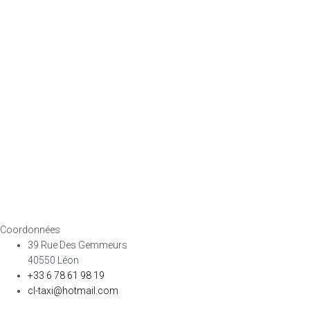
Coordonnées
39 Rue Des Gemmeurs
40550 Léon
+33 6 78 61 98 19
cl-taxi@hotmail.com